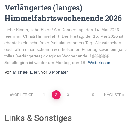
Verlängertes (langes)
Himmelfahrtswochenende 2026
Liebe Kinder, liebe Eltern! Am Donnerstag, den 14. Mai 2026
feiern wir Christi Himmelfahrt. Der Freitag, der 15. Mai 2026 ist
ebenfalls ein schulfreier (schulautonomer) Tag. Wir wünschen
euch allen einen schönen & erholsamen Feiertag sowie ein ganz
tolles (verlängertes) 4-tägiges Wochenende!!! 🤗🤗🤗🤗
Schulbeginn ist wieder am Montag, den 18.
Weiterlesen
Von
Michael Eller
, vor
3 Monaten
Seitennummerierung
VORHERIGE
1
2
3
…
9
NÄCHSTE
der
Links & Sonstiges
Beiträge