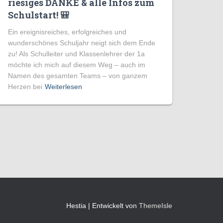
riesiges DANKE & alle Infos zum
Schulstart! 🎒
Ein ereignisreiches, erfolgreiches und
wunderschönes Schuljahr neigt sich dem Ende
zu! Als Schulleiter und Klassenlehrer der 1a
möchte ich mich auf diesem Weg – auch im
Namen des gesamten Teams – von ganzem
Herzen bei
Weiterlesen
Hestia | Entwickelt von
ThemeIsle