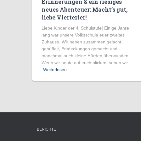
Erinnerungen & ein riesiges
neues Abenteuer: Macht’s gut,
liebe Vierterler!
Liebe Kinder der 4. Schulstufe! Einige Jahre
lang war unsere Volksschule euer zweites
Zuhause. Wir haben zusammen gelacht,
gebüffelt, Entdeckungen gemacht und
manchmal auch kleine Hürden überwunden.
Wenn wir heute auf euch blicken, sehen wir
Weiterlesen
BERICHTE