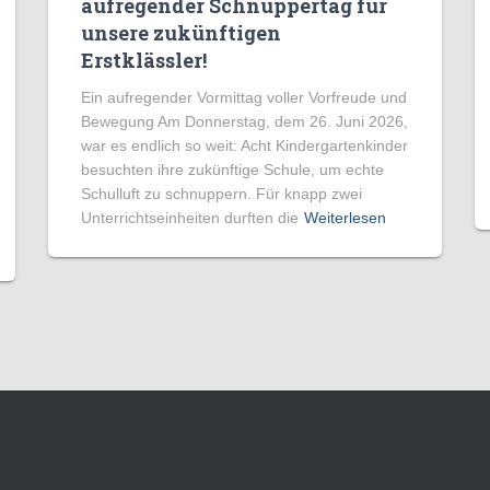
aufregender Schnuppertag für
unsere zukünftigen
Erstklässler!
Ein aufregender Vormittag voller Vorfreude und
Bewegung Am Donnerstag, dem 26. Juni 2026,
war es endlich so weit: Acht Kindergartenkinder
besuchten ihre zukünftige Schule, um echte
Schulluft zu schnuppern. Für knapp zwei
Unterrichtseinheiten durften die
Weiterlesen