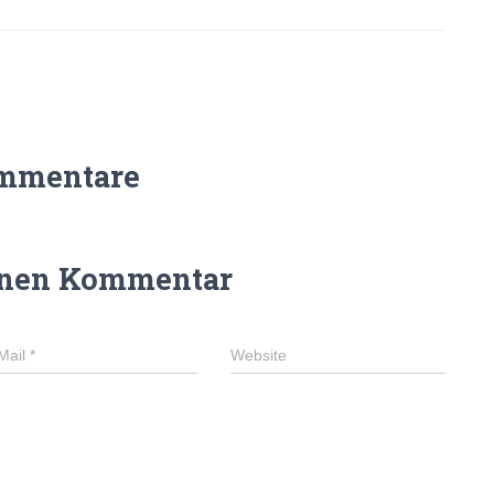
mmentare
inen Kommentar
Mail
*
Website