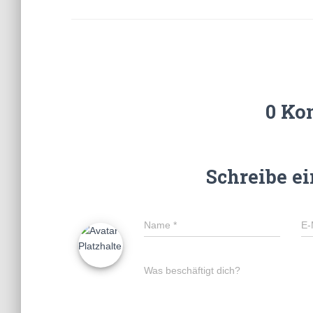
0 Ko
Schreibe e
Name
*
E-
Was beschäftigt dich?