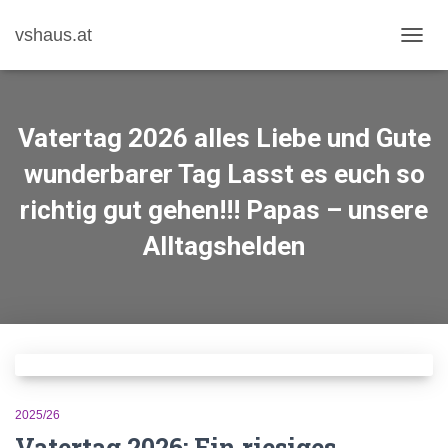
vshaus.at
NAVIG
UMSC
Vatertag 2026 alles Liebe und Gute
wunderbarer Tag Lasst es euch so
richtig gut gehen!!! Papas – unsere
Alltagshelden
2025/26
Vatertag 2026: Ein riesiges