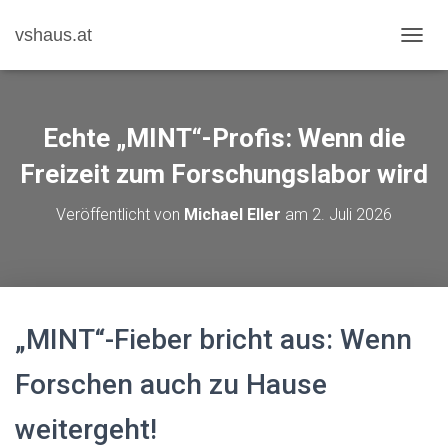
vshaus.at
N
A
V
I
G
Echte „MINT“-Profis: Wenn die
A
T
Freizeit zum Forschungslabor wird
I
O
Veröffentlicht von
Michael Eller
am
2. Juli 2026
N
U
M
S
C
H
„MINT“-Fieber bricht aus: Wenn
A
L
T
Forschen auch zu Hause
E
N
weitergeht!