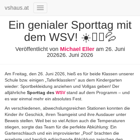
vshaus.at
Navigation
umschalten
Ein genialer Sporttag mit
dem WSV! ☀️🏃‍♂️💦
Veröffentlicht von
Michael Eller
am
26. Juni
2026
26. Juni 2026
Am Freitag, den 26. Juni 2026, hieß es für beide Klassen unserer
Schule bzw. einigen „Taferlklasslern“ aus dem Kindergarten
wieder: Sportbekleidung anziehen und Vollgas geben! Der
alljährliche
Sporttag des
WSV
stand auf dem Programm – und
es war einmal mehr ein absolutes Fest.
An verschiedenen, abwechslungsreichen Stationen konnten die
Kinder ihr Geschick, ihren Teamgeist und ihre Ausdauer unter
Beweis stellen. Weil bei so viel Action auch die Temperaturen
stiegen, sorgte das Team für die perfekte Abkühlung: Ein
Gartenschlauch und ein improvisierter „Pool“ brachten die
ersehnte und herrlich erfrischende Abkühlung zwischen den