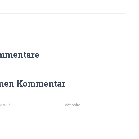
mmentare
inen Kommentar
Mail
*
Website