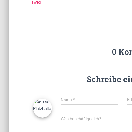
sweg
0 Ko
Schreibe e
Name
*
E-
Was beschäftigt dich?