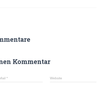
mmentare
inen Kommentar
Mail
*
Website