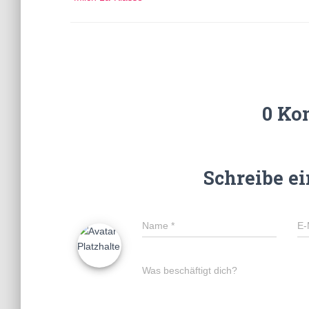
0 Ko
Schreibe e
Name
*
E-
Was beschäftigt dich?