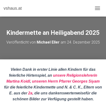
vshaus.at
N
A
V
I
G
Kindermette an Heiligabend 2025
A
T
Veröffentlicht von
Michael Eller
am
24. Dezember 2025
I
O
N
U
M
S
Vielen Dank in erster Linie allen Kindern für das
C
H
feierliche Hirtenspiel, an
unsere Religionslehrerin
A
Martina Koidl
,
unseren Herrn Pfarrer Georges Siyam
L
für die feierliche Kindermette und N. & C. K., Eltern von
T
E. aus der
2a
, die uns dankenswerterweisefür die
E
N
schönen Bilder zur Verfügung gestellt haben.