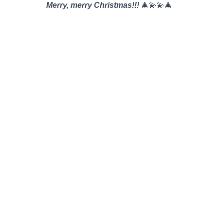
Merry, merry Christmas!!!
🎄💫💫🎄