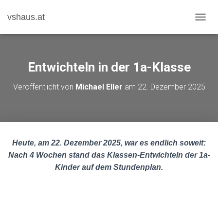
vshaus.at
N
A
V
I
G
Entwichteln in der 1a-Klasse
A
T
Veröffentlicht von
Michael Eller
am
22. Dezember 2025
I
O
N
U
M
S
Heute, am 22. Dezember 2025, war es endlich soweit:
C
H
Nach 4 Wochen stand das Klassen-Entwichteln der 1a-
A
Kinder auf dem Stundenplan.
L
T
E
N