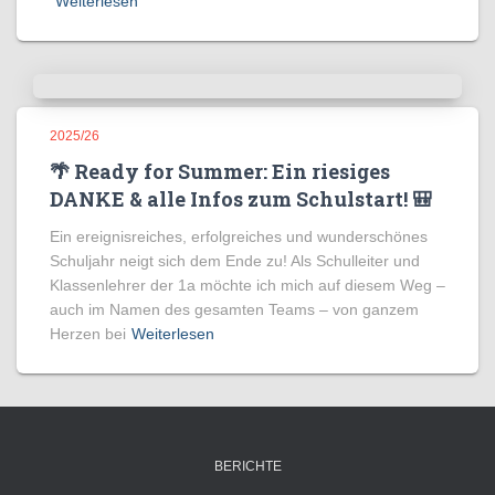
Weiterlesen
2025/26
🌴 Ready for Summer: Ein riesiges
DANKE & alle Infos zum Schulstart! 🎒
Ein ereignisreiches, erfolgreiches und wunderschönes
Schuljahr neigt sich dem Ende zu! Als Schulleiter und
Klassenlehrer der 1a möchte ich mich auf diesem Weg –
auch im Namen des gesamten Teams – von ganzem
Herzen bei
Weiterlesen
BERICHTE