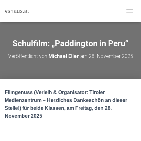
vshaus.at
N
A
V
I
G
Schulfilm: „Paddington in Peru“
A
T
Veröffentlicht von
Michael Eller
am
28. November 2025
I
O
N
U
M
S
Filmgenuss (Verleih & Organisator: Tiroler
C
H
Medienzentrum – Herzliches Dankeschön an
dieser
A
Stelle!) für beide Klassen, am Freitag, den 28.
L
November 2025
T
E
N