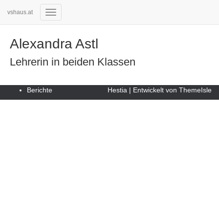
vshaus.at
Navigation
umschalten
Alexandra Astl
Lehrerin in beiden Klassen
Berichte
Hestia | Entwickelt von
ThemeIsle