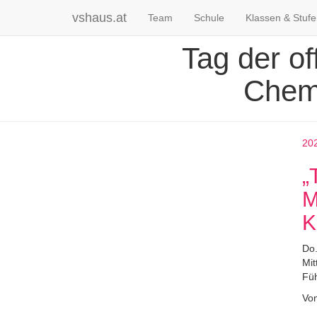
vshaus.at
Team
Schule
Klassen & Stuf
Tag der of
Chem
20
„
M
K
Do.
Mit
Füh
Vo