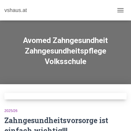
vshaus.at
NAVIG
UMSC
Avomed Zahngesundheit
Zahngesundheitspflege
Volksschule
2025/26
Zahngesundheitsvorsorge ist
einfach wichtig!!!