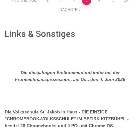
Seitennummerierung
VORHERIGE
1
…
4
5
6
…
14
NÄCHSTE
der
Beiträge
Links & Sonstiges
Die diesjährigen Erstkommunionkinder bei der
Fronleichnamsprozession, am Do., den 4. Juni 2026
Die Volksschule St. Jakob in Haus - DIE EINZIGE
"CHROMEBOOK-VOLKSSCHULE" IM BEZIRK KITZBÜHEL -
besitzt 26 Chromebooks und 4 PCs mit Chrome OS.